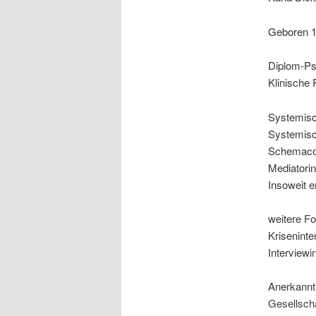
Geboren 
Diplom-Ps
Klinische 
Systemisc
Systemisc
Schemaco
Mediatorin
Insoweit 
weitere Fo
Kriseninte
Interviewi
Anerkannt 
Gesellsch