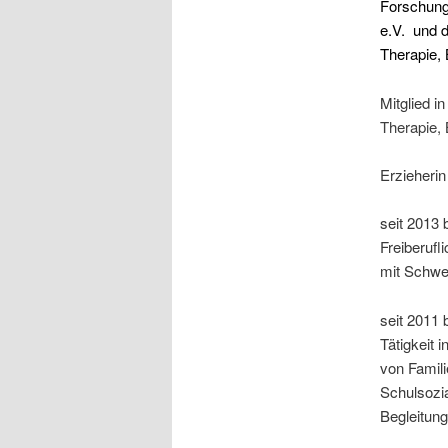
Forschung
e.V.
und d
Therapie, 
Mitglied i
Therapie, 
Erzieherin
seit 2013 
Freiberufl
mit Schwer
seit 2011 
Tätigkeit 
von Famili
Schulsozia
Begleitung