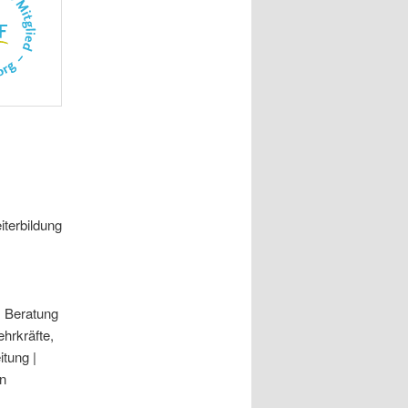
iterbildung
.
Beratung
ehrkräfte,
itung |
en