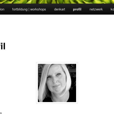
ion
fortbildung | workshops
denkart
profil
netzwerk
ko
il
ks