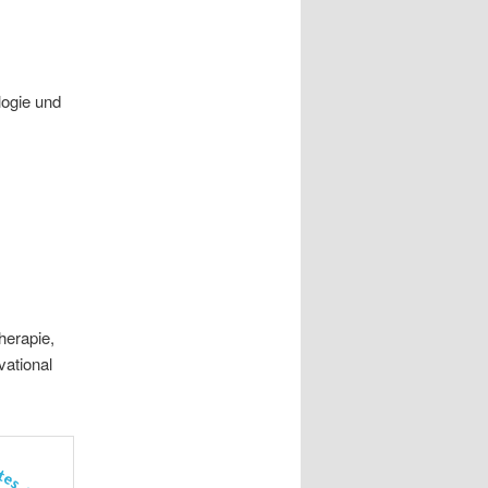
logie und
herapie,
vational