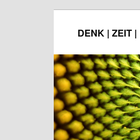
Zum
Inhalt
wechseln
DENK | ZEIT 