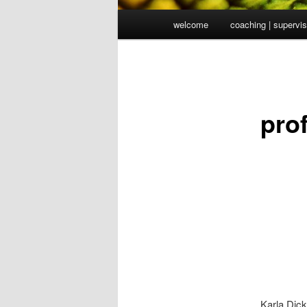
Hauptmenü
welcome
coaching | supervis
prof
Karla Dic