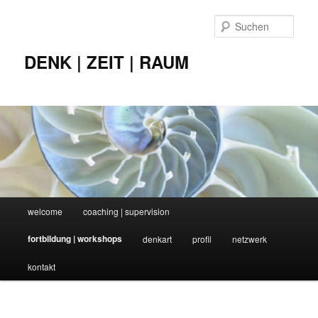
Zum
Inhalt
Such
wechseln
DENK | ZEIT | RAUM
Hauptmenü
welcome
coaching | supervision
fortbildung | workshops
denkart
profil
netzwerk
kontakt